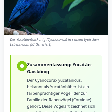
Der Yucatán-Gaiskönig (Cyanocorax) in seinem typischen
Lebensraum (KI Generiert)
Zusammenfassung:
Yucatán-
Gaiskönig
Der Cyanocorax yucatanicus,
bekannt als Yucatánhäher, ist ein
farbenprächtiger Vogel, der zur
Familie der Rabenvögel (Corvidae)
gehört. Diese Vogelart zeichnet sich