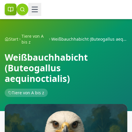
Tiere von A
Start
Weißbauchhabicht (Buteogallus aequinoctialis)
bis z
Weißbauchhabicht
(Buteogallus
aequinoctialis)
Tiere von A bis z