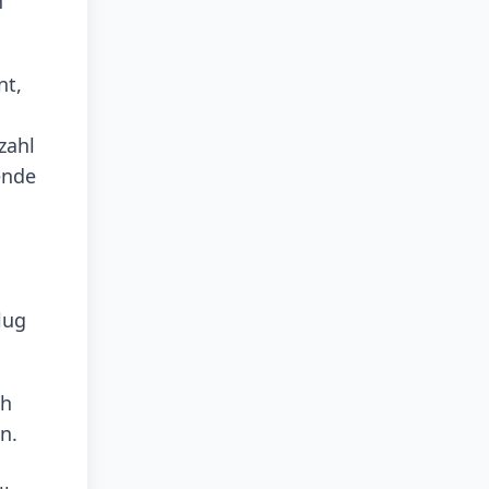
n
nt,
zahl
ende
lug
ch
n.