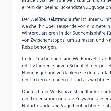
Brutzeit wandern sie weit südlich bis zu
einem der beeindruckendsten Zugvögelph
Der Weißbürzelstrandläufer ist unter Orni
welche ihn über Tausende von Kilometern 
Winterquartieren in der Südhemisphäre fü
von Zwischenstopps, um zu rasten und Nah
Reise benötigen.
In der Erscheinung sind Weißbürzelstran
relativ langen, spitzen Schnabel, der perf
Namensgebung verdanken sie dem auffälli
deutlich zu erkennen ist und als wichtig
Obgleich der Weißbürzelstrandläufer häuf
den Lebensraum und die Zugwege dieser Ar
Naturfreunde und Vogelbeobachter schätz