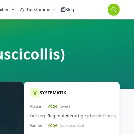
ilien
Tierstämme
Blog
scicollis)
SYSTEMATIK
Vögel
Klasse
(
aves
)
Regenpfeiferartige
Ordnung
(
charadriiformes
)
Vögel
Familie
(
scolopacidae
)