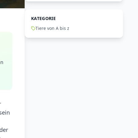
KATEGORIE
Tiere von A bis z
in
r
sein
der