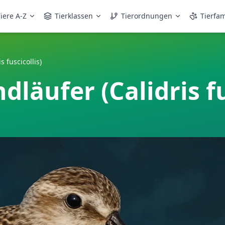
iere A-Z
Tierklassen
Tierordnungen
Tierfam
 fuscicollis)
läufer (Calidris fu