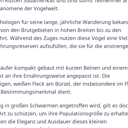
 den Küsten Südamerikas und sind somit Teilnehmer a
änomene der Vogelwelt.
thologen für seine lange, jährliche Wanderung bekan
von den Brutgebieten in hohen Breiten bis zu den
hrt. Während des Zuges nutzen diese Vögel eine Viel
rungsreserven aufzufüllen, die sie für die anstreng
dläufer kompakt gebaut mit kurzen Beinen und einem
ekt an ihre Ernährungsweise angepasst ist. Die
gen, weißen Fleck am Bürzel, der insbesondere im F
es Bestimmungsmerkmal dient.
ig in großen Schwärmen angetroffen wird, gilt es do
t zu schützen, um ihre Populationsgröße zu erhalte
en die Eleganz und Ausdauer dieses kleinen