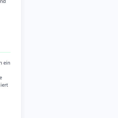
und
h ein
e
iert