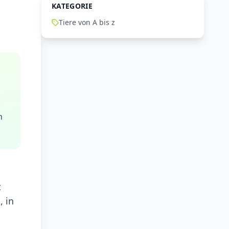
KATEGORIE
Tiere von A bis z
n
t
, in