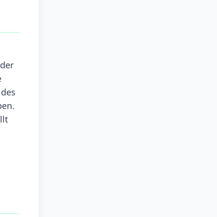
 der
e
 des
ben.
lt