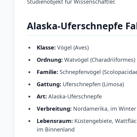
Studienobjekt für Wissenschaftler.
Alaska-Uferschnepfe F
Klasse:
Vögel (Aves)
Ordnung:
Watvögel (Charadriiformes)
Familie:
Schnepfenvögel (Scolopacidae
Gattung:
Uferschnepfen (Limosa)
Art:
Alaska-Uferschnepfe
Verbreitung:
Nordamerika, im Winter
Lebensraum:
Küstengebiete, Wattflä
im Binnenland