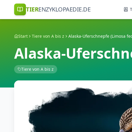
TIER
ENZYKLOPAEDIE.DE
T
Start
Tiere von A bis z
Alaska-Uferschnepfe (Limosa fe
Alaska-Uferschn
Tiere von A bis z