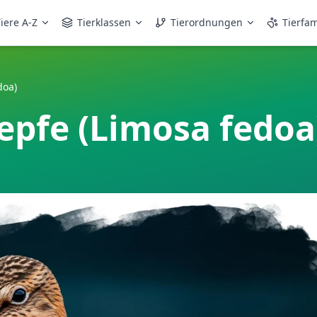
iere A-Z
Tierklassen
Tierordnungen
Tierfam
doa)
epfe (Limosa fedoa