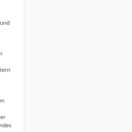
 und
r
htern
en
ger
endes