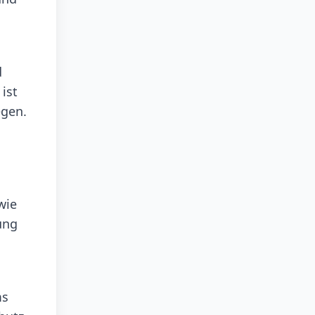
d
ist
egen.
wie
ung
ms