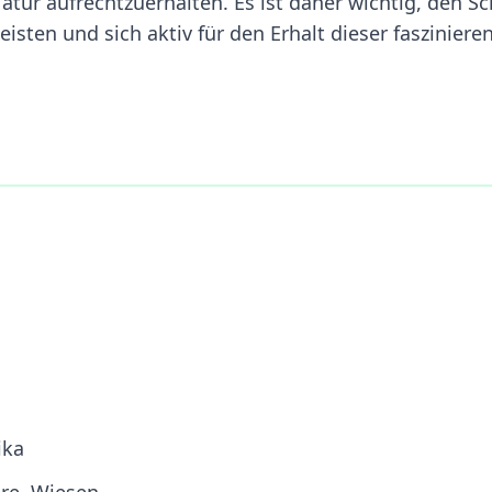
Natur aufrechtzuerhalten. Es ist daher wichtig, den S
isten und sich aktiv für den Erhalt dieser fasziniere
ika
re, Wiesen