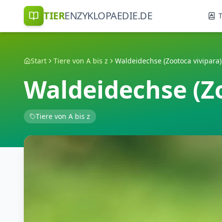
TIER
ENZYKLOPAEDIE.DE
T
Start
Tiere von A bis z
Waldeidechse (Zootoca vivipara)
Waldeidechse (Zo
Tiere von A bis z