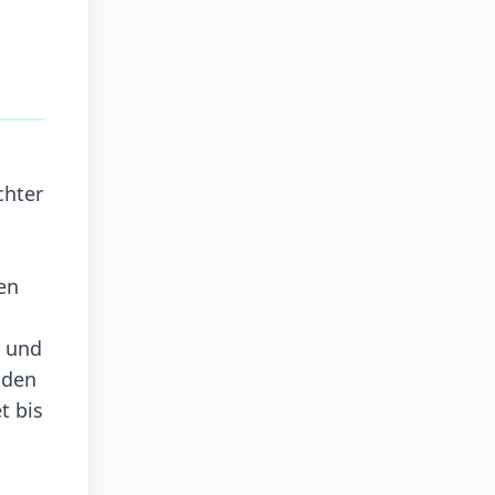
chter
en
s und
 den
t bis