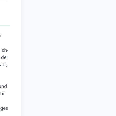
n
ich-
 der
att,
l
und
ahr
iges