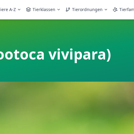
iere A-Z
Tierklassen
Tierordnungen
Tierfam
otoca vivipara)