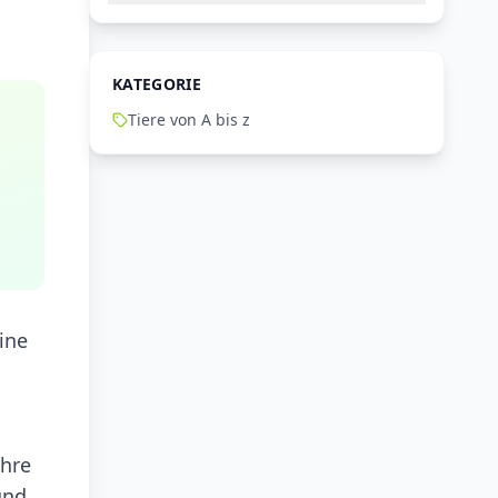
KATEGORIE
Tiere von A bis z
ine
ihre
und