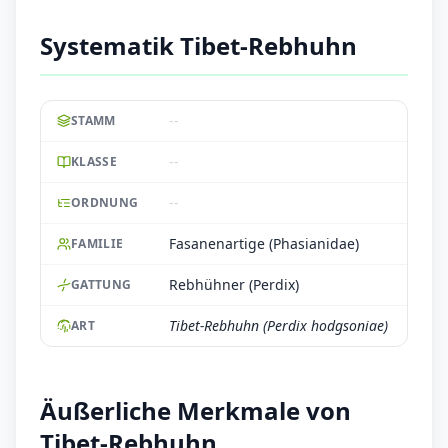
Systematik Tibet-Rebhuhn
--
STAMM
--
KLASSE
--
ORDNUNG
Fasanenartige (Phasianidae)
FAMILIE
Rebhühner (Perdix)
GATTUNG
Tibet-Rebhuhn (Perdix hodgsoniae)
ART
Äußerliche Merkmale von
Tibet-Rebhuhn