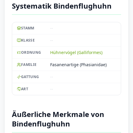
Systematik Bindenflughuhn
--
STAMM
--
KLASSE
Hühnervögel (Galliformes)
ORDNUNG
Fasanenartige (Phasianidae)
FAMILIE
--
GATTUNG
--
ART
Äußerliche Merkmale von
Bindenflughuhn