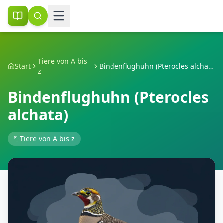
Tiere von A bis
Start
Bindenflughuhn (Pterocles alchata)
z
Bindenflughuhn (Pterocles
alchata)
Tiere von A bis z