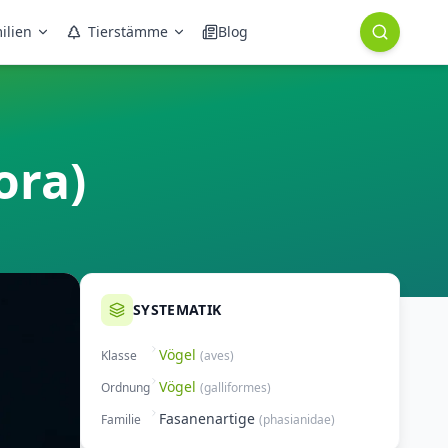
ilien
Tierstämme
Blog
ora)
SYSTEMATIK
Vögel
Klasse
(
aves
)
Vögel
Ordnung
(
galliformes
)
Fasanenartige
Familie
(
phasianidae
)