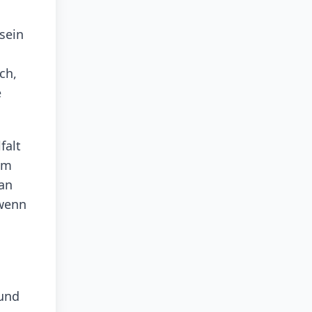
sein
ch,
e
falt
am
 an
 wenn
 und