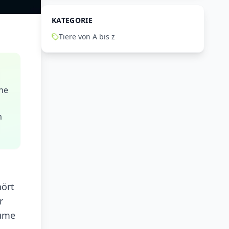
KATEGORIE
Tiere von A bis z
une
m
hört
r
äume