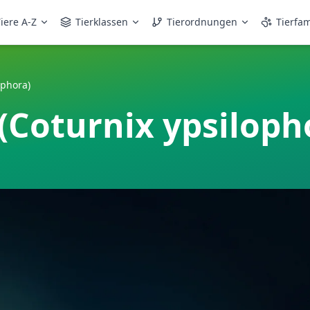
iere A-Z
Tierklassen
Tierordnungen
Tierfam
ophora)
(Coturnix ypsiloph