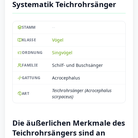
Systematik Teichrohrsänger
--
STAMM
Vögel
KLASSE
Singvögel
ORDNUNG
Schilf- und Buschsänger
FAMILIE
Acrocephalus
GATTUNG
Teichrohrsänger (Acrocephalus
ART
scirpaceus)
Die äußerlichen Merkmale des
Teichrohrsängers sind an