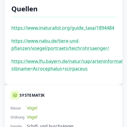
Quellen
https://www.inaturalist.org/guide_taxa/1894484
https://www.nabu.de/tiere-und-
pflanzen/voegel/portraets/teichrohrsaenger/
https://www.lfu.bayern.de/natur/sap/arteninformatio
stbname=Acrocephalus+scirpaceus
SYSTEMATIK
Vögel
Klasse
Vögel
Ordnung
Schilf- und buschsänger
Familie