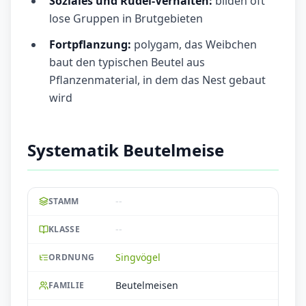
Soziales und Rudel-Verhalten:
bilden oft
lose Gruppen in Brutgebieten
Fortpflanzung:
polygam, das Weibchen
baut den typischen Beutel aus
Pflanzenmaterial, in dem das Nest gebaut
wird
Systematik Beutelmeise
--
STAMM
--
KLASSE
Singvögel
ORDNUNG
Beutelmeisen
FAMILIE