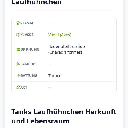
Laufhühnchen
--
STAMM
Vögel (Aves)
KLASSE
Regenpfeiferartige
ORDNUNG
(Charadriiformes)
--
FAMILIE
Turnix
GATTUNG
--
ART
Tanks Laufhühnchen Herkunft
und Lebensraum