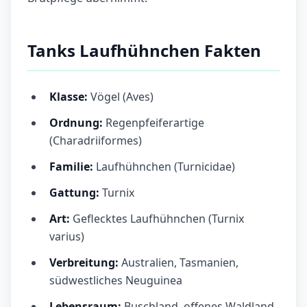
Tanks Laufhühnchen Fakten
Klasse:
Vögel (Aves)
Ordnung:
Regenpfeiferartige
(Charadriiformes)
Familie:
Laufhühnchen (Turnicidae)
Gattung:
Turnix
Art:
Geflecktes Laufhühnchen (Turnix
varius)
Verbreitung:
Australien, Tasmanien,
südwestliches Neuguinea
Lebensraum:
Buschland, offenes Waldland,