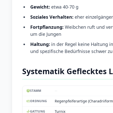
Gewicht:
etwa 40-70 g
Soziales Verhalten:
eher einzelgängeri
Fortpflanzung:
Weibchen ruft und ver
um die Jungen
Haltung:
in der Regel keine Haltung i
und spezifische Bedürfnisse schwer zu 
Systematik Geflecktes
--
STAMM
Regenpfeiferartige (Charadriiform
ORDNUNG
Turnix
GATTUNG