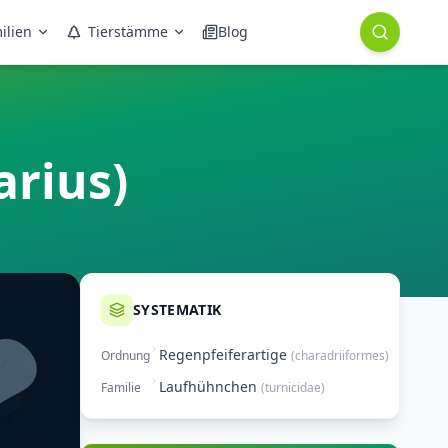
ilien
Tierstämme
Blog
arius)
SYSTEMATIK
Regenpfeiferartige
Ordnung
(
charadriiformes
)
Laufhühnchen
Familie
(
turnicidae
)