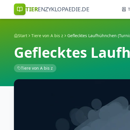
TIER
ENZYKLOPAEDIE.DE
T
Start
Tiere von A bis z
Geflecktes Laufhühnchen (Turnix
Geflecktes Lauf
Tiere von A bis z