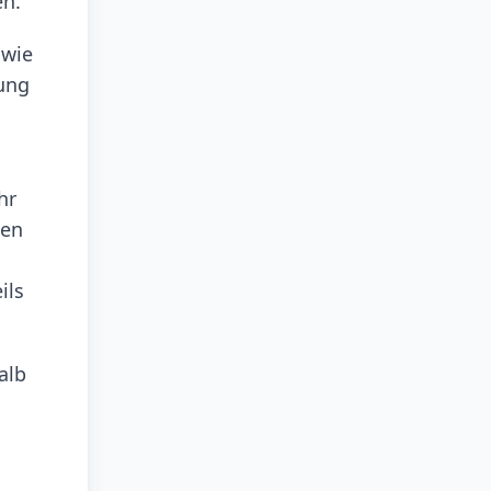
en.
 wie
nung
hr
hen
ils
alb