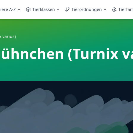
iere A-Z
Tierklassen
Tierordnungen
Tierfam
 varius)
hühnchen (Turnix v