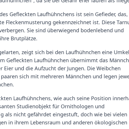
ufhühnchen", da sie bei Gefahr eher laufen als flieg
s Gefleckten Laufhühnchens ist sein Gefieder, das,
kte Fleckenmusterung gekennzeichnet ist. Diese Tar
zu verbergen. Sie sind überwiegend bodenlebend und
ihre Brutplätze.
elarten, zeigt sich bei den Laufhühnchen eine Umke
 Beim Gefleckten Laufhühnchen übernimmt das Männc
r Eier und die Aufzucht der Jungen. Die Weibchen
ie paaren sich mit mehreren Männchen und legen jewe
nchen.
ckten Laufhühnchens, wie auch seine Position innerh
santen Studienobjekt für Ornithologen und
g als nicht gefährdet eingestuft, doch wie bei vielen
ngen in ihrem Lebensraum und anderen ökologischen