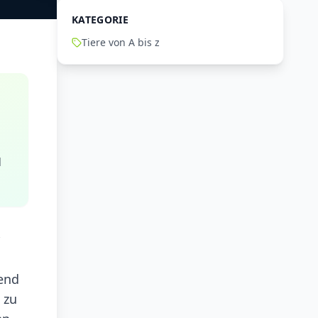
KATEGORIE
Tiere von A bis z
d
gend
 zu