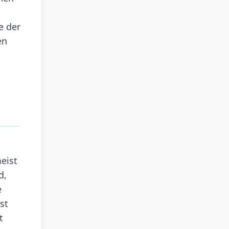
e der
en
eist
d,
e
st
t