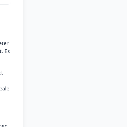
eter
t. Es
d,
eale,
hen