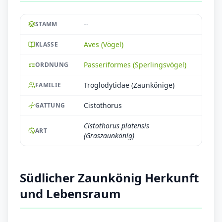
--
STAMM
Aves (Vögel)
KLASSE
Passeriformes (Sperlingsvögel)
ORDNUNG
Troglodytidae (Zaunkönige)
FAMILIE
Cistothorus
GATTUNG
Cistothorus platensis
ART
(Graszaunkönig)
Südlicher Zaunkönig Herkunft
und Lebensraum