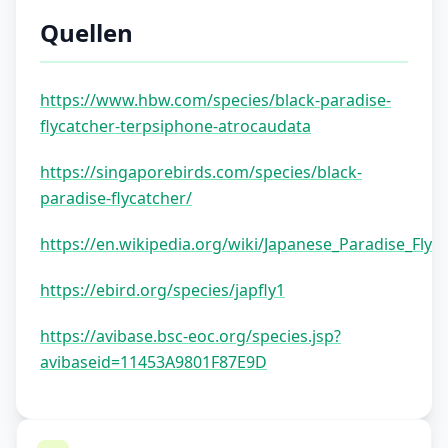
Quellen
https://www.hbw.com/species/black-paradise-
flycatcher-terpsiphone-atrocaudata
https://singaporebirds.com/species/black-
paradise-flycatcher/
https://en.wikipedia.org/wiki/Japanese_Paradise_Flyc
https://ebird.org/species/japfly1
https://avibase.bsc-eoc.org/species.jsp?
avibaseid=11453A9801F87E9D