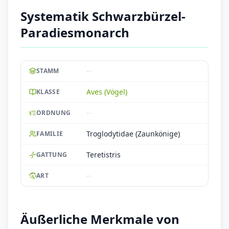
Systematik Schwarzbürzel-
Paradiesmonarch
--
STAMM
Aves (Vögel)
KLASSE
--
ORDNUNG
Troglodytidae (Zaunkönige)
FAMILIE
Teretistris
GATTUNG
--
ART
Äußerliche Merkmale von