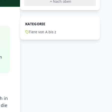
Nach oben
KATEGORIE
Tiere von A bis z
in
h in
 die