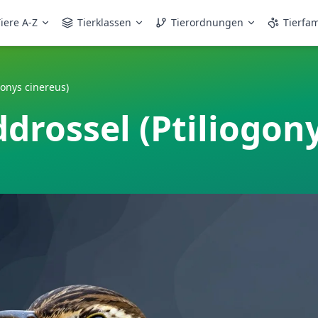
iere A-Z
Tierklassen
Tierordnungen
Tierfam
gonys cinereus)
ddrossel (Ptiliogon