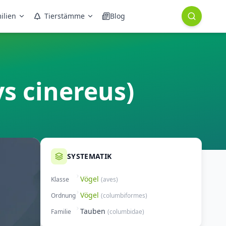
ilien
Tierstämme
Blog
ys cinereus)
SYSTEMATIK
Vögel
Klasse
(
aves
)
Vögel
Ordnung
(
columbiformes
)
Tauben
Familie
(
columbidae
)