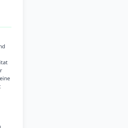
nd
itat
r
 eine
t
,
h