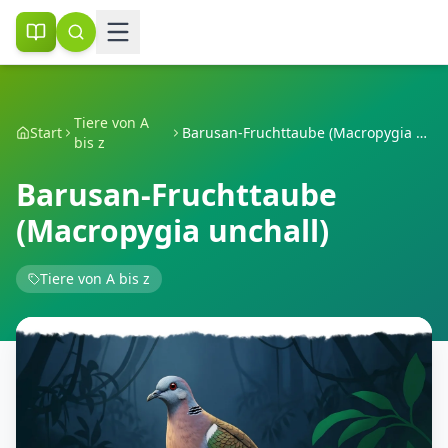
Tiere von A
Start
Barusan-Fruchttaube (Macropygia unchall)
bis z
Barusan-Fruchttaube
(Macropygia unchall)
Tiere von A bis z