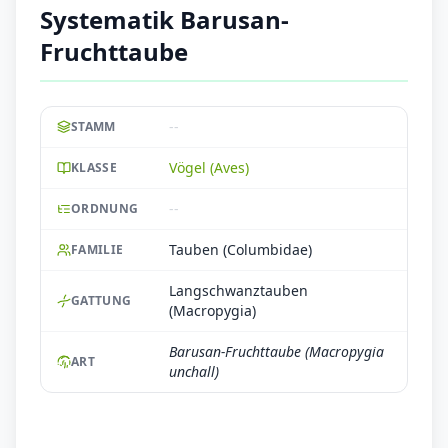
Systematik Barusan-
Fruchttaube
--
STAMM
Vögel (Aves)
KLASSE
--
ORDNUNG
Tauben (Columbidae)
FAMILIE
Langschwanztauben
GATTUNG
(Macropygia)
Barusan-Fruchttaube (Macropygia
ART
unchall)