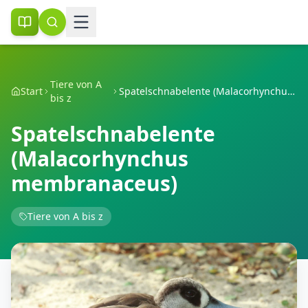
Tiere von A
Start
Spatelschnabelente (Malacorhynchus membranaceus)
bis z
Spatelschnabelente
(Malacorhynchus
membranaceus)
Tiere von A bis z