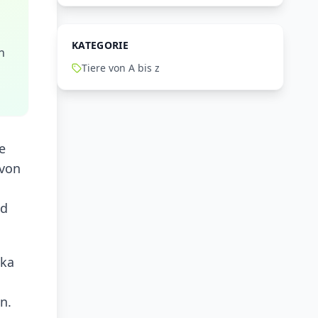
KATEGORIE
n
Tiere von A bis z
e
 von
nd
ika
n.