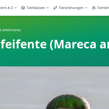
iere A-Z
Tierklassen
Tierordnungen
Tierfam
a americana)
feifente (Mareca 