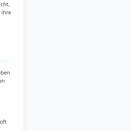
cht,
 ihre
eben
on
oft