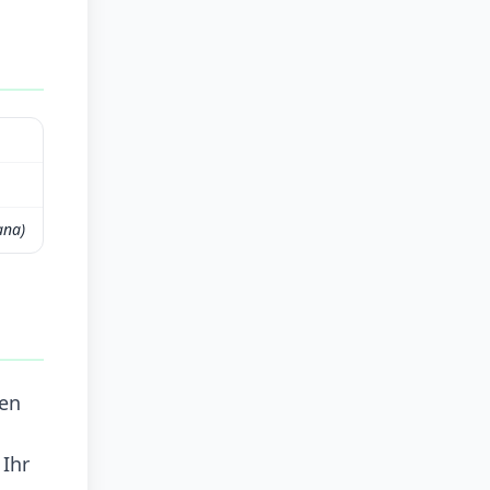
ana)
ten
 Ihr