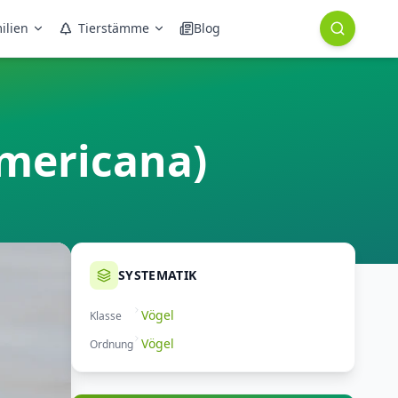
ilien
Tierstämme
Blog
americana)
SYSTEMATIK
Vögel
Klasse
Vögel
Ordnung