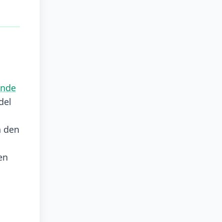
nde
del
n den
en