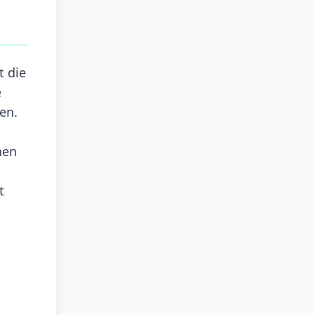
t die
e
en.
nen
t