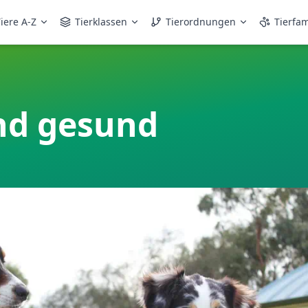
iere A-Z
Tierklassen
Tierordnungen
Tierfam
und gesund