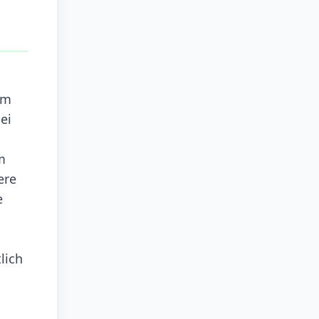
im
ei
n
m
ere
e
lich