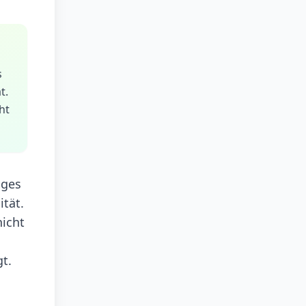
s
t.
ht
nges
ität.
nicht
t.