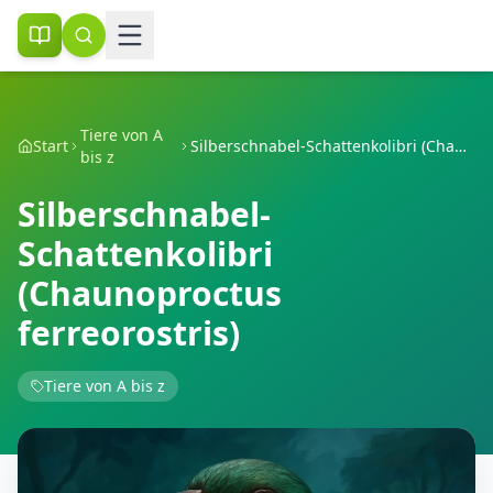
Tiere von A
Start
Silberschnabel-Schattenkolibri (Chaunoproctus ferreorostris)
bis z
Silberschnabel-
Schattenkolibri
(Chaunoproctus
ferreorostris)
Tiere von A bis z