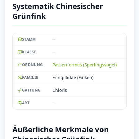
Systematik Chinesischer
Grünfink
--
STAMM
--
KLASSE
Passeriformes (Sperlingsvögel)
ORDNUNG
Fringillidae (Finken)
FAMILIE
Chloris
GATTUNG
--
ART
Äußerliche Merkmale von