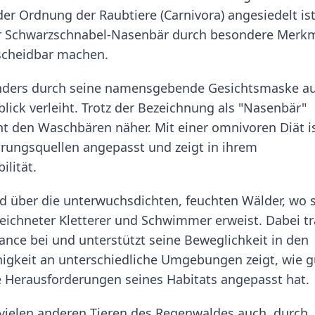
er Ordnung der Raubtiere (Carnivora) angesiedelt ist
der Schwarzschnabel-Nasenbär durch besondere Merk
rscheidbar machen.
onders durch seine namensgebende Gesichtsmaske au
lick verleiht. Trotz der Bezeichnung als "Nasenbär"
ht den Waschbären näher. Mit einer omnivoren Diät i
hrungsquellen angepasst und zeigt in ihrem
ilität.
d über die unterwuchsdichten, feuchten Wälder, wo 
ichneter Kletterer und Schwimmer erweist. Dabei tr
ance bei und unterstützt seine Beweglichkeit in den
gkeit an unterschiedliche Umgebungen zeigt, wie g
 Herausforderungen seines Habitats angepasst hat.
ei vielen anderen Tieren des Regenwaldes auch, durch