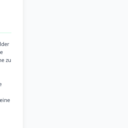
lder
te
he zu
e
eine