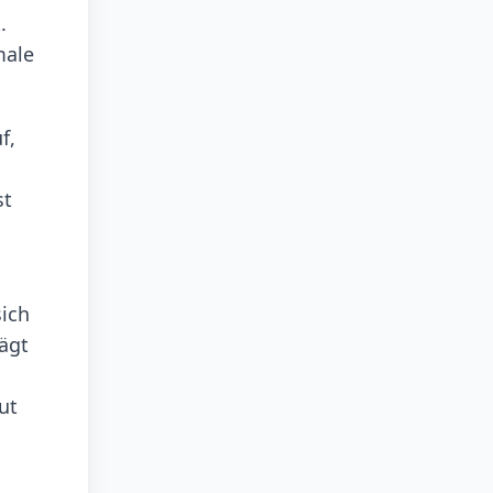
.
male
f,
st
sich
ägt
ut