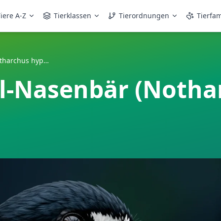
iere A-Z
Tierklassen
Tierordnungen
Tierfam
Schwarzschnabel-Nasenbär (Notharchus hyperrhynchus)
l-Nasenbär (Notha