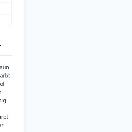
r
raun
färbt
el"
n
tig
ärbt
er