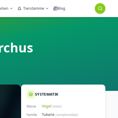
ilien
Tierstämme
Blog
rchus
SYSTEMATIK
Vögel
Klasse
(
aves
)
Tukane
Familie
(
ramphastidae
)