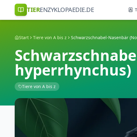
TIER
ENZYKLOPAEDIE.DE
T
Start
Tiere von A bis z
Schwarzschnabe
hyperrhynchus)
Tiere von A bis z