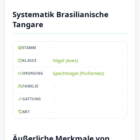
Systematik Brasilianische
Tangare
--
STAMM
Vögel (Aves)
KLASSE
Spechtvögel (Piciformes)
ORDNUNG
--
FAMILIE
--
GATTUNG
--
ART
Äußerliche Merkmale von