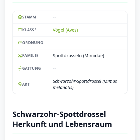
--
STAMM
Vögel (Aves)
KLASSE
--
ORDNUNG
Spottdrosseln (Mimidae)
FAMILIE
--
GATTUNG
Schwarzohr-Spottdrossel (Mimus
ART
melanotis)
Schwarzohr-Spottdrossel
Herkunft und Lebensraum