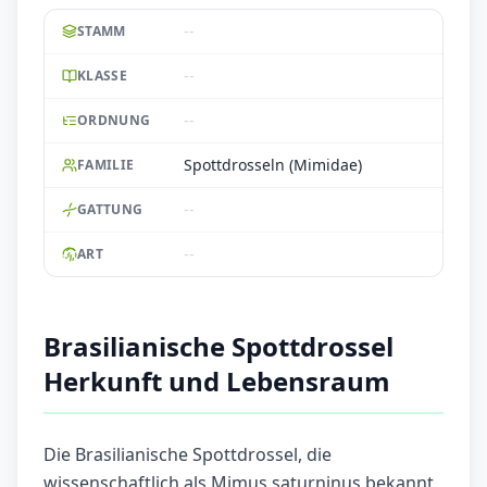
--
STAMM
--
KLASSE
--
ORDNUNG
Spottdrosseln (Mimidae)
FAMILIE
--
GATTUNG
--
ART
Brasilianische Spottdrossel
Herkunft und Lebensraum
Die Brasilianische Spottdrossel, die
wissenschaftlich als Mimus saturninus bekannt