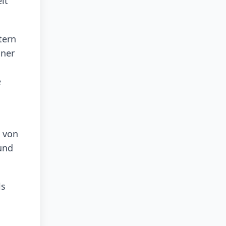
lt
tern
iner
e
h von
und
ls