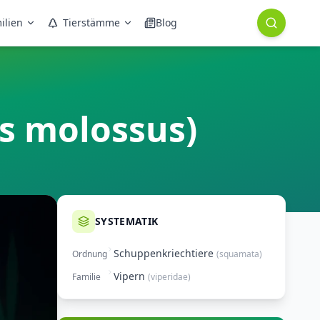
ilien
Tierstämme
Blog
s molossus)
SYSTEMATIK
Schuppenkriechtiere
Ordnung
(
squamata
)
Vipern
Familie
(
viperidae
)