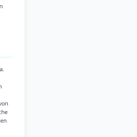
n
a.
n
 von
che
nen