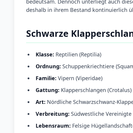
bedeutsam. Dennoch unterliegt auch dies
deshalb in ihrem Bestand kontinuierlich 
Schwarze Klapperschla
Klasse:
Reptilien (Reptilia)
Ordnung:
Schuppenkriechtiere (Squa
Familie:
Vipern (Viperidae)
Gattung:
Klapperschlangen (Crotalus)
Art:
Nördliche Schwarzschwanz-Klapp
Verbreitung:
Südwestliche Vereinigte
Lebensraum:
Felsige Hügellandschaf