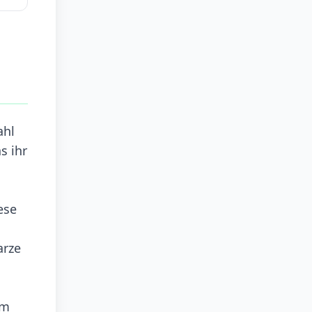
ahl
s ihr
ese
arze
em