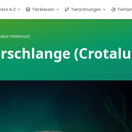
iere A-Z
Tierklassen
Tierordnungen
Tierfam
talus molossus)
rschlange (Crotalu