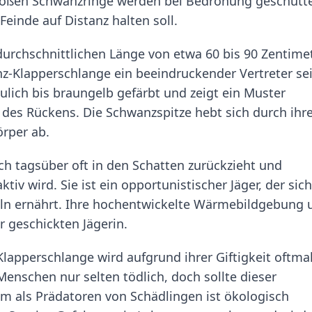
roßen Schwanzringe werden bei Bedrohung geschütte
einde auf Distanz halten soll.
durchschnittlichen Länge von etwa 60 bis 90 Zentime
-Klapperschlange ein beeindruckender Vertreter se
ulich bis braungelb gefärbt und zeigt ein Muster
 des Rückens. Die Schwanzspitze hebt sich durch ihr
örper ab.
sich tagsüber oft in den Schatten zurückzieht und
v wird. Sie ist ein opportunistischer Jäger, der sic
eln ernährt. Ihre hochentwickelte Wärmebildgebung 
r geschickten Jägerin.
pperschlange wird aufgrund ihrer Giftigkeit oftma
 Menschen nur selten tödlich, doch sollte dieser
m als Prädatoren von Schädlingen ist ökologisch