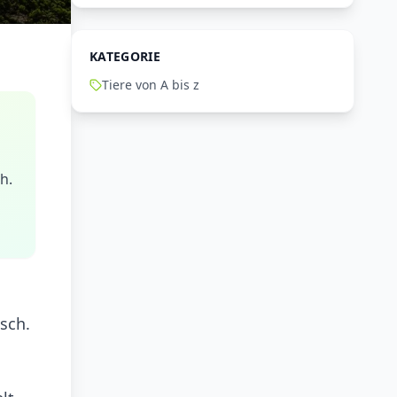
KATEGORIE
Tiere von A bis z
h.
sch.