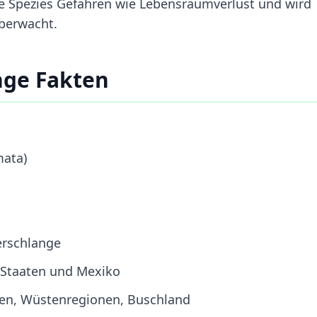
e Spezies Gefahren wie Lebensraumverlust und wird
überwacht.
nge Fakten
mata)
erschlange
 Staaten und Mexiko
ten, Wüstenregionen, Buschland