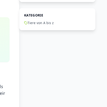
KATEGORIE
Tiere von A bis z
ls
eir