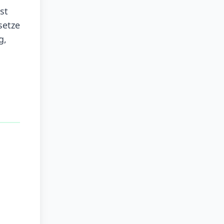
st
setze
g,