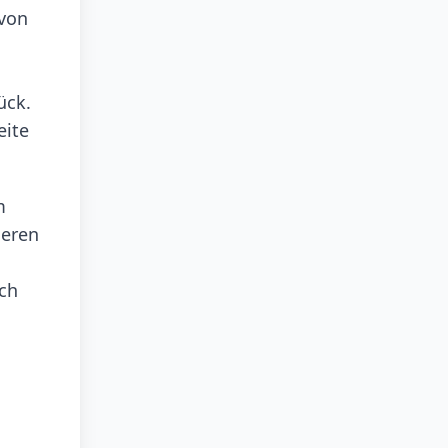
 von
ück.
eite
m
deren
ch