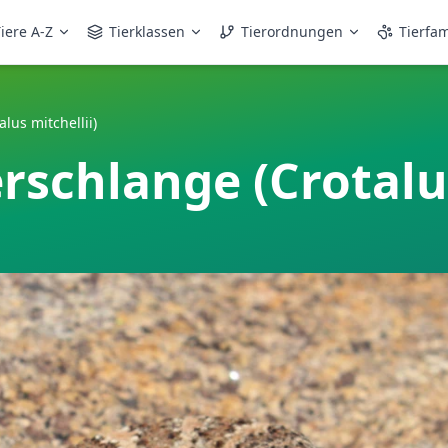
iere A-Z
Tierklassen
Tierordnungen
Tierfam
lus mitchellii)
rschlange (Crotalus