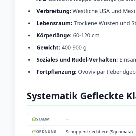
Verbreitung:
Westliche USA und Mexi
Lebensraum:
Trockene Wüsten und S
Körperlänge:
60-120 cm
Gewicht:
400-900 g
Soziales und Rudel-Verhalten:
Einsam
Fortpflanzung:
Ovovivipar (lebendgeb
Systematik Gefleckte K
--
STAMM
Schuppenkriechtiere (Squamata)
ORDNUNG