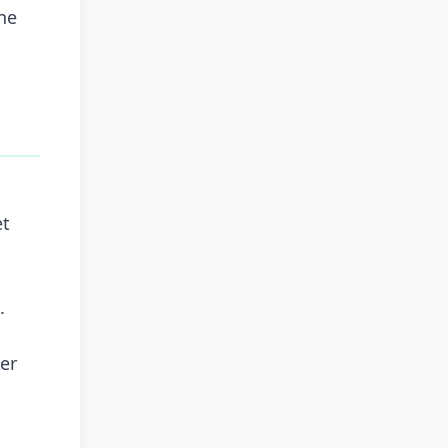
ne
et
.
er