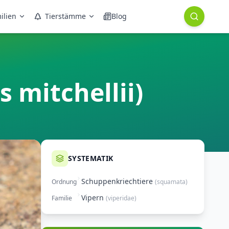
ilien
Tierstämme
Blog
 mitchellii)
SYSTEMATIK
Schuppenkriechtiere
Ordnung
(
squamata
)
Vipern
Familie
(
viperidae
)