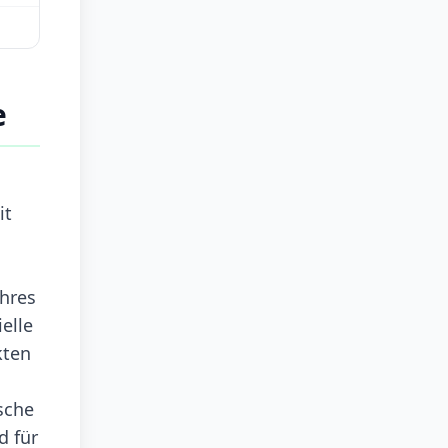
e
it
ihres
elle
kten
sche
d für