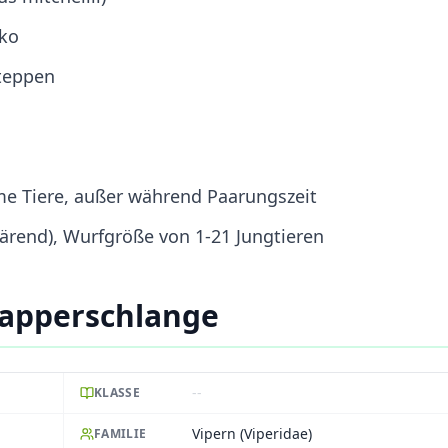
ko
teppen
e Tiere, außer während Paarungszeit
ärend), Wurfgröße von 1-21 Jungtieren
lapperschlange
--
KLASSE
Vipern (Viperidae)
FAMILIE