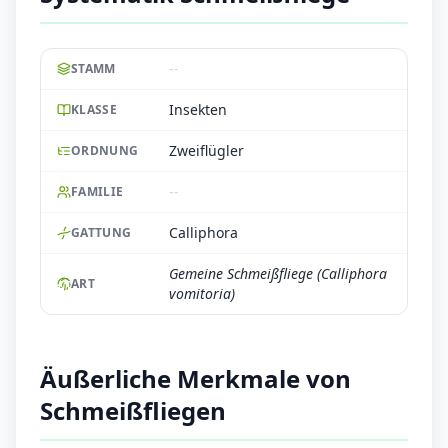
--
STAMM
Insekten
KLASSE
Zweiflügler
ORDNUNG
--
FAMILIE
Calliphora
GATTUNG
Gemeine Schmeißfliege (Calliphora
ART
vomitoria)
Äußerliche Merkmale von
Schmeißfliegen