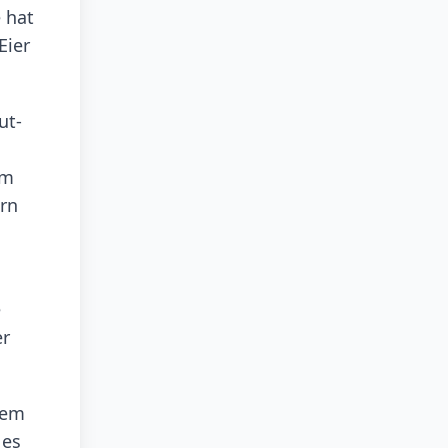
 hat
Eier
ut-
em
ern
e
er
tem
 es