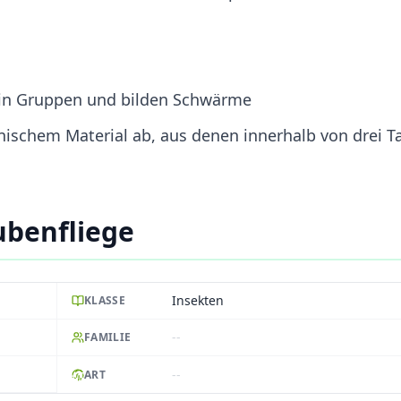
 in Gruppen und bilden Schwärme
anischem Material ab, aus denen innerhalb von drei 
ubenfliege
Insekten
KLASSE
--
FAMILIE
--
ART