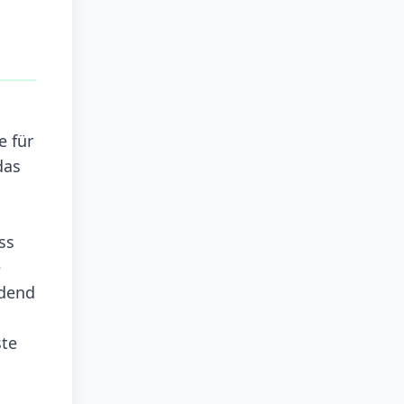
e für
das
ss
e
idend
ste