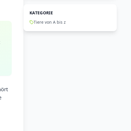
KATEGORIE
Tiere von A bis z
t
hört
e