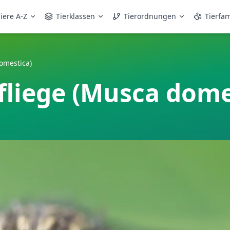
iere A-Z
Tierklassen
Tierordnungen
Tierfam
omestica)
liege (Musca dome