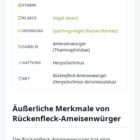
--
STAMM
Vögel (Aves)
KLASSE
Sperlingsvögel (Passeriformes)
ORDNUNG
Ameisenwürger
FAMILIE
(Thamnophilidae)
Herpsilochmus
GATTUNG
Rückenfleck-Ameisenwürger
ART
(Herpsilochmus dorsimaculatus)
Äußerliche Merkmale von
Rückenfleck-Ameisenwürger
Die Rückenfleck-Ameisenwürger hat eine