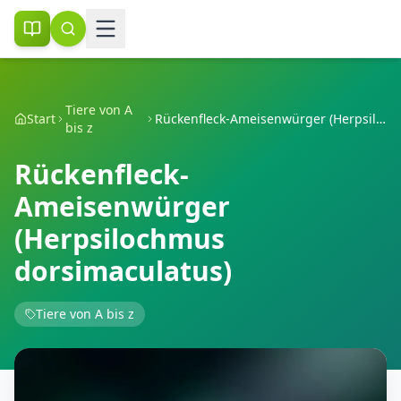
Tiere von A
Start
Rückenfleck-Ameisenwürger (Herpsilochmus dorsimaculatus)
bis z
Rückenfleck-
Ameisenwürger
(Herpsilochmus
dorsimaculatus)
Tiere von A bis z