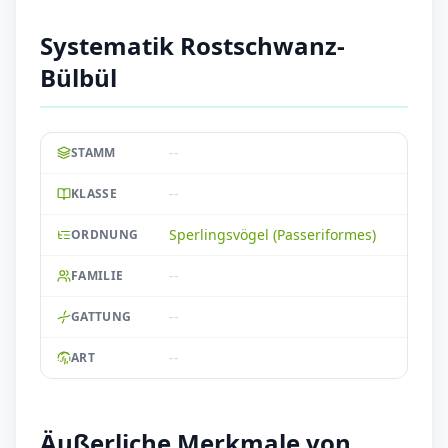
Systematik Rostschwanz-
Bülbül
--
STAMM
--
KLASSE
Sperlingsvögel (Passeriformes)
ORDNUNG
--
FAMILIE
--
GATTUNG
--
ART
Äußerliche Merkmale von