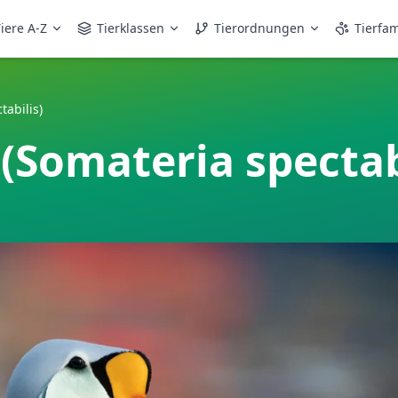
iere A-Z
Tierklassen
Tierordnungen
Tierfam
tabilis)
(Somateria spectab