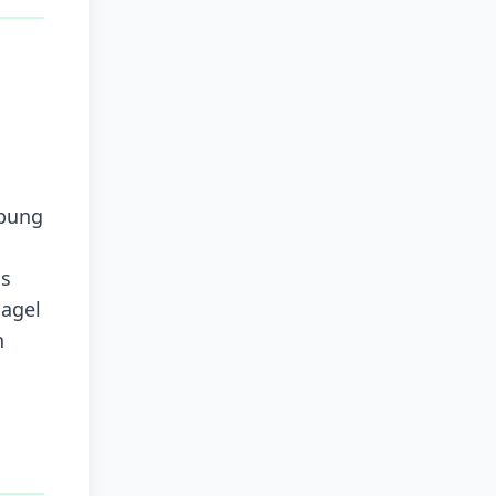
ebung
as
Nagel
n