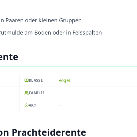
in Paaren oder kleinen Gruppen
 Brutmulde am Boden oder in Felsspalten
ente
Vögel
KLASSE
--
FAMILIE
--
ART
on Prachteiderente