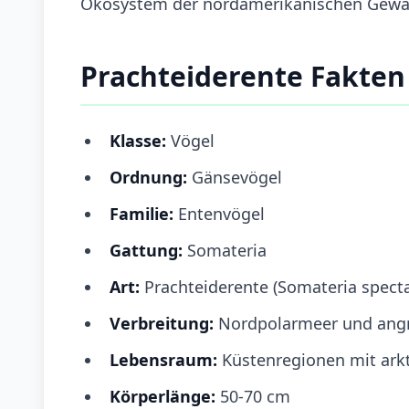
Ökosystem der nordamerikanischen Gewä
Prachteiderente Fakten
Klasse:
Vögel
Ordnung:
Gänsevögel
Familie:
Entenvögel
Gattung:
Somateria
Art:
Prachteiderente (Somateria specta
Verbreitung:
Nordpolarmeer und ang
Lebensraum:
Küstenregionen mit ark
Körperlänge:
50-70 cm