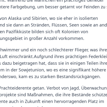
tere Farbgebung, um besser getarnt vor Feinden zu 
on Alaska und Sibirien, wo sie eher in isolierten
nd sie dann an Stränden, Flüssen, Seen sowie an an
en Pazifikküste bilden sich oft Kolonien von
erungsgebiet in großer Anzahl vorkommen.
Schwimmer und ein noch schlechterer Flieger, was ihre
uft einschränkt.Aufgrund ihres prächtigen Federkle
 dazu beigetragen hat, dass sie in einigen Teilen ihr
em in der Sowjetunion, wo es eine signifikant höhere
 anderswo, kam es zu starken Bestandsrückgängen.
r Prachteiderente getan. Verbot von Jagd, Überwachu
projekte sind Maßnahmen, die ihre Bestände schütz
ente auch in Zukunft einen hervorragenden Platz im