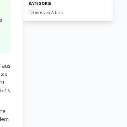
KATEGORIE
Tiere von A bis z
us
e
t aus
 sie
im
 Nähe
üne
 dem