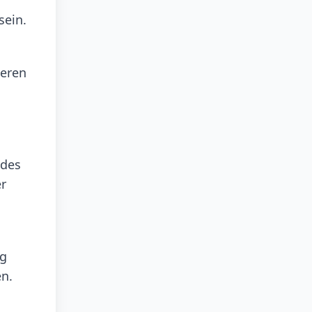
sein.
deren
ides
er
ng
en.