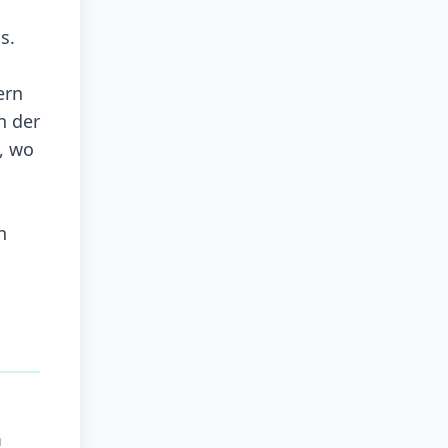
s.
ern
n der
, wo
n
m