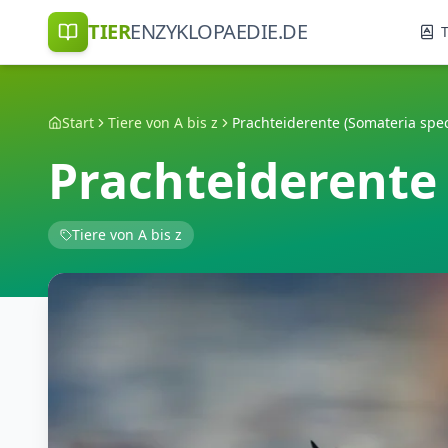
TIER
ENZYKLOPAEDIE.DE
T
Start
Tiere von A bis z
Prachteiderente (Somateria spec
Prachteiderente 
Tiere von A bis z