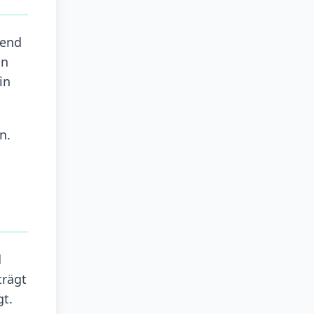
rend
nn
in
n.
d
trägt
t.