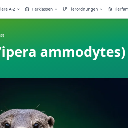
iere A-Z
Tierklassen
Tierordnungen
Tierfam
es)
(Vipera ammodytes)