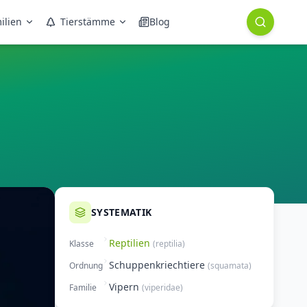
ilien
Tierstämme
Blog
SYSTEMATIK
Reptilien
Klasse
(
reptilia
)
Schuppenkriechtiere
Ordnung
(
squamata
)
Vipern
Familie
(
viperidae
)