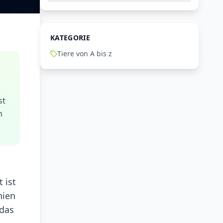
KATEGORIE
Tiere von A bis z
st
n
 ist
nien
 das