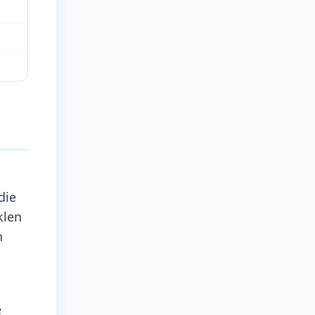
die
klen
n
e