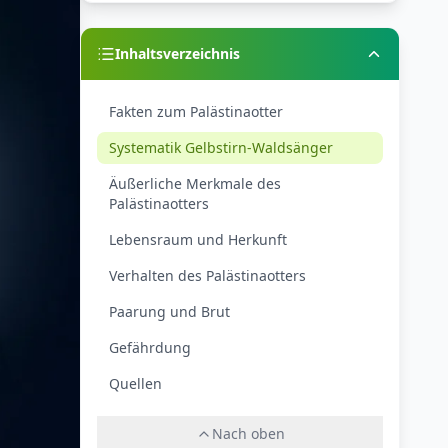
Inhaltsverzeichnis
Fakten zum Palästinaotter
Systematik Gelbstirn-Waldsänger
Äußerliche Merkmale des
Palästinaotters
Lebensraum und Herkunft
Verhalten des Palästinaotters
Paarung und Brut
Gefährdung
Quellen
Nach oben