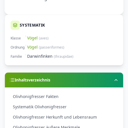
SYSTEMATIK
Vögel
Klasse
(
aves
)
Vögel
Ordnung
(
passeriformes
)
Darwinfinken
Familie
(
thraupidae
)
Inhaltsverzeichnis
Olivhonigfresser Fakten
Systematik Olivhonigfresser
Olivhonigfresser Herkunft und Lebensraum
Olivhonigfresser äußere Merkmale