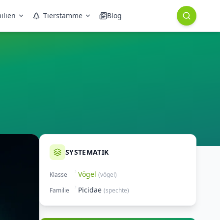
ilien
Tierstämme
Blog
SYSTEMATIK
Vögel
Klasse
(
vögel
)
Picidae
Familie
(
spechte
)