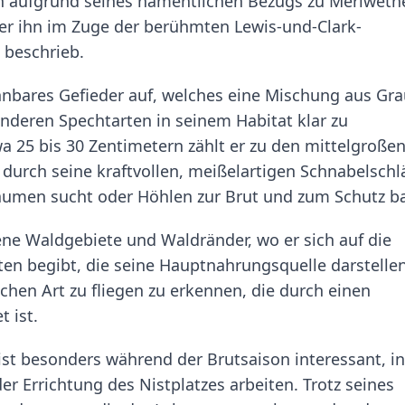
ch aufgrund seines namentlichen Bezugs zu Meriweth
er ihn im Zuge der berühmten Lewis-und-Clark-
 beschrieb.
nnbares Gefieder auf, welches eine Mischung aus Gra
nderen Spechtarten in seinem Habitat klar zu
wa 25 bis 30 Zentimetern zählt er zu den mittelgroße
m durch seine kraftvollen, meißelartigen Schnabelsch
äumen sucht oder Höhlen zur Brut und zum Schutz b
ne Waldgebiete und Waldränder, wo er sich auf die
en begibt, die seine Hauptnahrungsquelle darstellen
schen Art zu fliegen zu erkennen, die durch einen
 ist.
ist besonders während der Brutsaison interessant, in
Errichtung des Nistplatzes arbeiten. Trotz seines