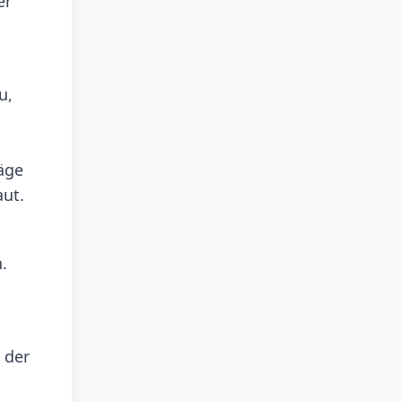
er
u,
n
läge
aut.
.
 der