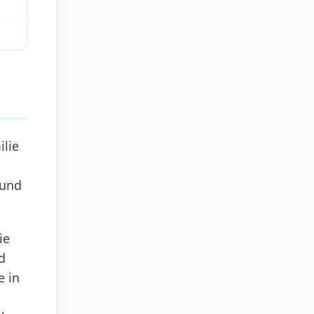
ilie
 und
ie
d
e in