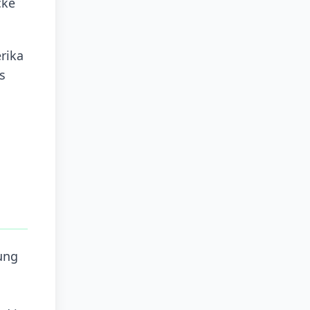
cke
rika
s
nung