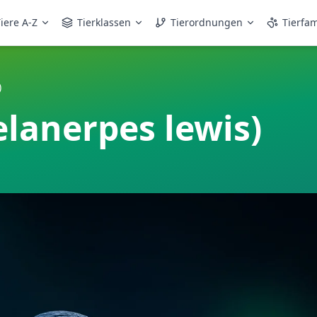
iere A-Z
Tierklassen
Tierordnungen
Tierfam
)
lanerpes lewis)