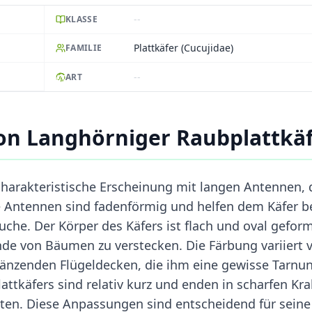
--
KLASSE
Plattkäfer (Cucujidae)
FAMILIE
--
ART
on Langhörniger Raubplattkä
charakteristische Erscheinung mit langen Antennen, 
ese Antennen sind fadenförmig und helfen dem Käfer b
che. Der Körper des Käfers ist flach und oval geform
nde von Bäumen zu verstecken. Die Färbung variiert 
länzenden Flügeldecken, die ihm eine gewisse Tarnu
ttkäfers sind relativ kurz und enden in scharfen Kral
alten. Diese Anpassungen sind entscheidend für seine