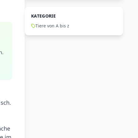
KATEGORIE
Tiere von A bis z
h.
isch.
äche
ie im