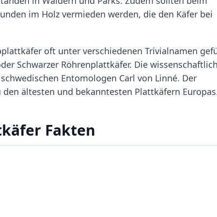
ständen in Wäldern und Parks. Zudem sollten beim
nden im Holz vermieden werden, die den Käfer bei
bplattkäfer oft unter verschiedenen Trivialnamen gefü
oder Schwarzer Röhrenplattkäfer. Die wissenschaftlic
n schwedischen Entomologen Carl von Linné. Der
u den ältesten und bekanntesten Plattkäfern Europas
tkäfer Fakten