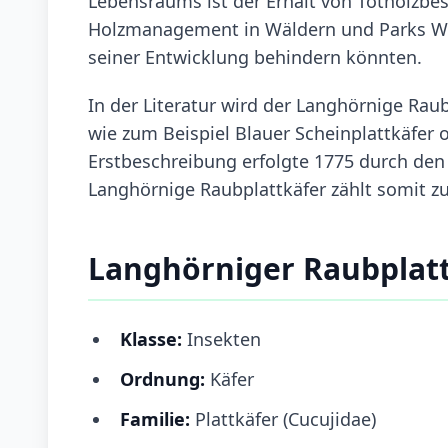
Lebensraums ist der Erhalt von Totholzbe
Holzmanagement in Wäldern und Parks Wu
seiner Entwicklung behindern könnten.
In der Literatur wird der Langhörnige Rau
wie zum Beispiel Blauer Scheinplattkäfer 
Erstbeschreibung erfolgte 1775 durch de
Langhörnige Raubplattkäfer zählt somit z
Langhörniger Raubplat
Klasse:
Insekten
Ordnung:
Käfer
Familie:
Plattkäfer (Cucujidae)