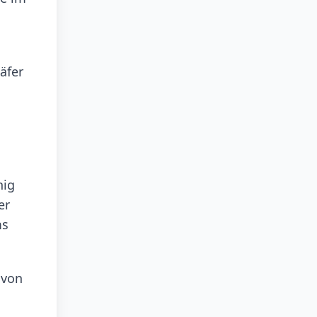
äfer
nig
er
ms
 von