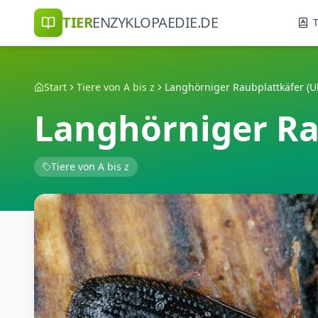
TIER
ENZYKLOPAEDIE.DE
T
Start
Tiere von A bis z
Langhörniger Raubplattkäfer (Ul
Langhörniger Rau
Tiere von A bis z