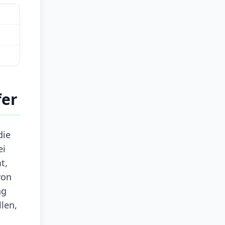
fer
die
ei
t,
von
ng
len,