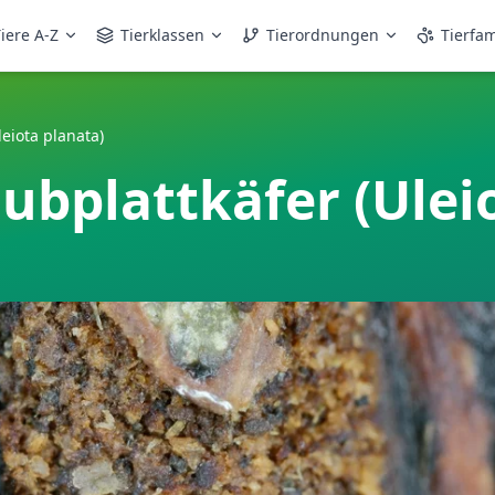
iere A-Z
Tierklassen
Tierordnungen
Tierfam
eiota planata)
bplattkäfer (Ulei