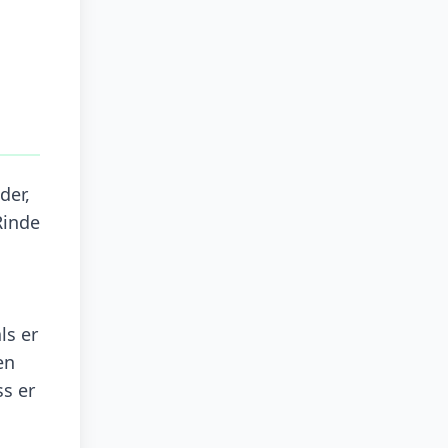
der,
Rinde
ls er
en
s er