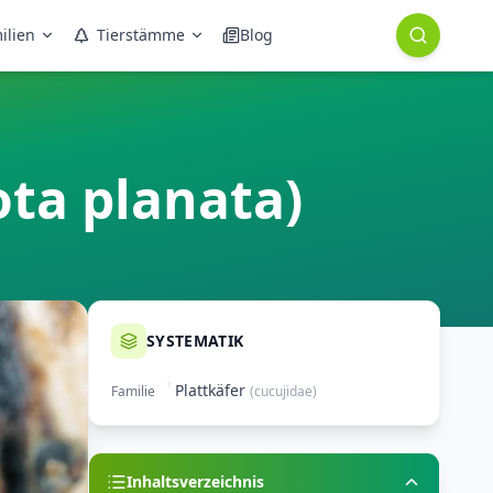
ilien
Tierstämme
Blog
ota planata)
SYSTEMATIK
Plattkäfer
Familie
(
cucujidae
)
Inhaltsverzeichnis