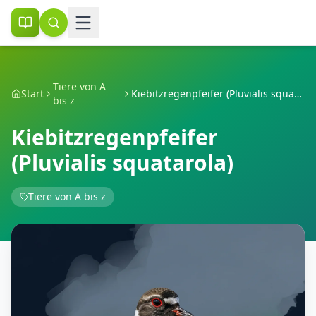
Tiere von A
Start
Kiebitzregenpfeifer (Pluvialis squatarola)
bis z
Kiebitzregenpfeifer
(Pluvialis squatarola)
Tiere von A bis z