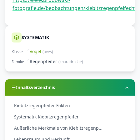
https://www.brodowski-
fotografie.de/beobachtungen/kiebitzregenpfeifer.htm
SYSTEMATIK
Vögel
Klasse
(
aves
)
Regenpfeifer
Familie
(
charadriidae
)
Inhaltsverzeichnis
Kiebitzregenpfeifer Fakten
Systematik Kiebitzregenpfeifer
Äußerliche Merkmale von Kiebitzregenp...
Lebensraum und Herkunft