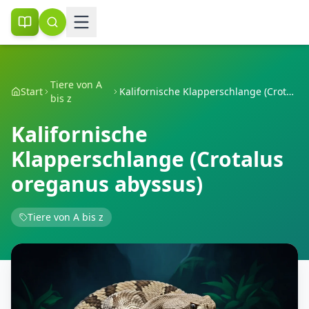
Tiere von A
Start
Kalifornische Klapperschlange (Crotalus oreganus abyssus)
bis z
Kalifornische
Klapperschlange (Crotalus
oreganus abyssus)
Tiere von A bis z