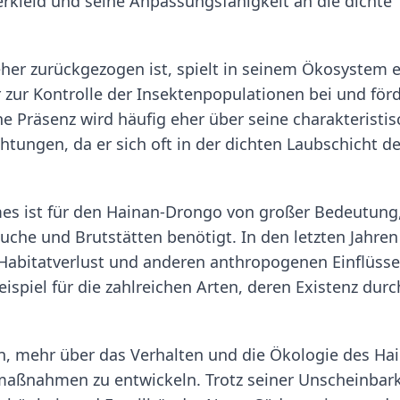
derkleid und seine Anpassungsfähigkeit an die dichte
eher zurückgezogen ist, spielt in seinem Ökosystem 
er zur Kontrolle der Insektenpopulationen bei und för
e Präsenz wird häufig eher über seine charakteristi
ungen, da er sich oft in der dichten Laubschicht de
es ist für den Hainan-Drongo von großer Bedeutung
uche und Brutstätten benötigt. In den letzten Jahren
Habitatverlust und anderen anthropogenen Einflüss
ispiel für die zahlreichen Arten, deren Existenz durc
n, mehr über das Verhalten und die Ökologie des Ha
maßnahmen zu entwickeln. Trotz seiner Unscheinbark