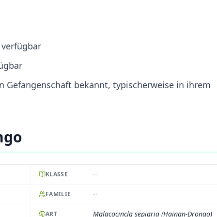
 verfügbar
fügbar
 in Gefangenschaft bekannt, typischerweise in ihrem
ngo
--
KLASSE
--
FAMILIE
Malacocincla sepiaria (Hainan-Drongo)
ART