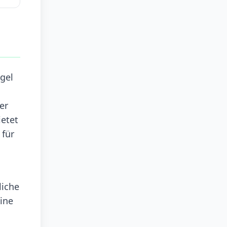
gel
er
ietet
 für
liche
eine