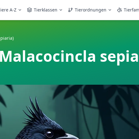
iere A-Z
Tierklassen
Tierordnungen
Tierfam
piaria)
Malacocincla sepia