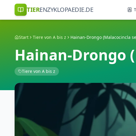
TIER
ENZYKLOPAEDIE.DE
T
Start
Tiere von A bis z
Hainan-Drongo (Malacocincla se
Hainan-Drongo (
Tiere von A bis z