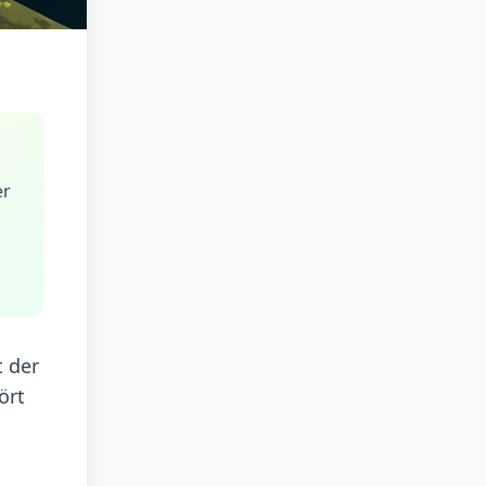
er
t der
ört