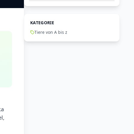
KATEGORIE
Tiere von A bis z
ka
l,