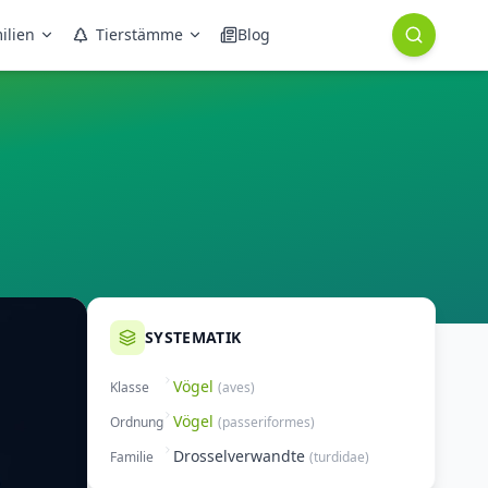
ilien
Tierstämme
Blog
SYSTEMATIK
Vögel
Klasse
(
aves
)
Vögel
Ordnung
(
passeriformes
)
Drosselverwandte
Familie
(
turdidae
)