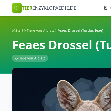
TIER
ENZYKLOPAEDIE.DE
T
Start
Tiere von A bis z
Feaes Drossel (Turdus feae)
Feaes Drossel (T
Tiere von A bis z