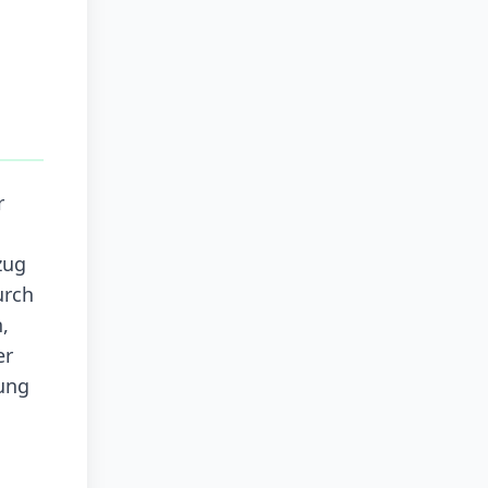
r
zug
urch
,
er
hung