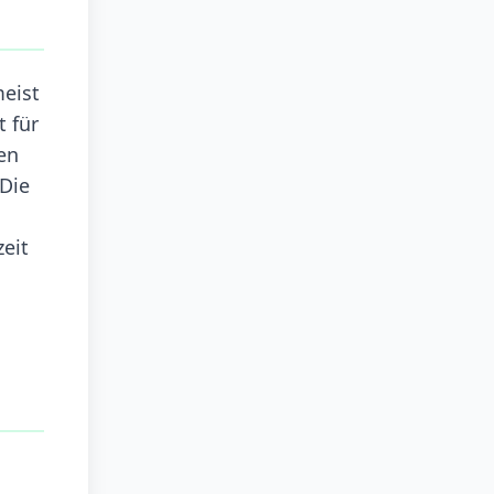
meist
 für
en
.Die
eit