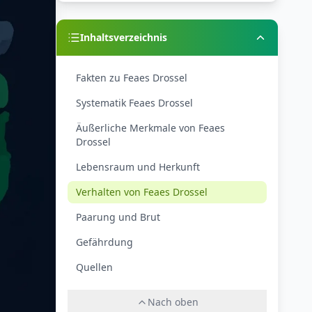
Inhaltsverzeichnis
Fakten zu Feaes Drossel
Systematik Feaes Drossel
Äußerliche Merkmale von Feaes
Drossel
Lebensraum und Herkunft
Verhalten von Feaes Drossel
Paarung und Brut
Gefährdung
Quellen
Nach oben