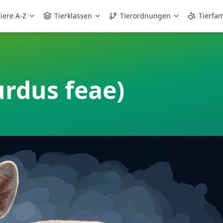
iere A-Z
Tierklassen
Tierordnungen
Tierfam
urdus feae)