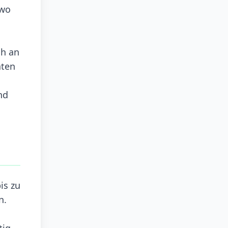
 wo
ch an
aten
nd
is zu
n.
tig