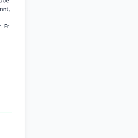
aube
nnt,
. Er