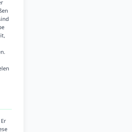
er
ißen
sind
be
it,
en.
elen
 Er
ese