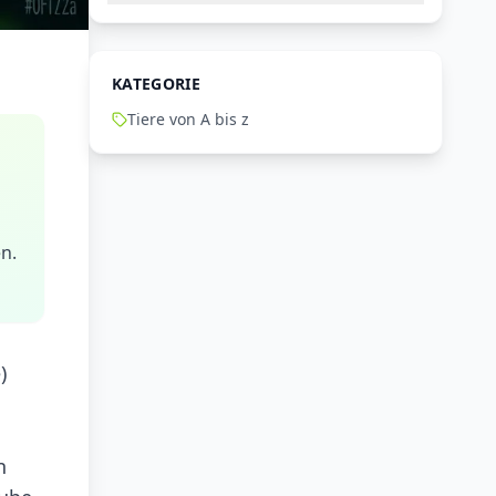
KATEGORIE
Tiere von A bis z
en.
)
n