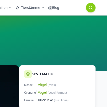
ilien
Tierstämme
Blog
SYSTEMATIK
Vögel
Klasse
(
aves
)
Vögel
Ordnung
(
cuculiformes
)
Kuckucke
Familie
(
cuculidae
)