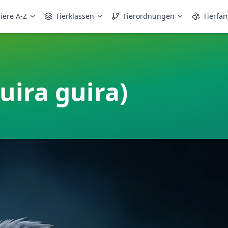
iere A-Z
Tierklassen
Tierordnungen
Tierfam
uira guira)