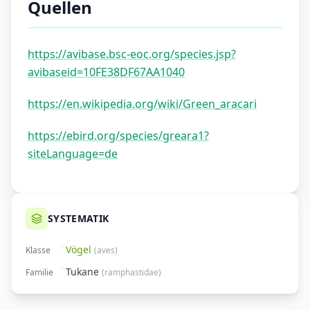
Quellen
https://avibase.bsc-eoc.org/species.jsp?
avibaseid=10FE38DF67AA1040
https://en.wikipedia.org/wiki/Green_aracari
https://ebird.org/species/greara1?
siteLanguage=de
SYSTEMATIK
Vögel
Klasse
(
aves
)
Tukane
Familie
(
ramphastidae
)