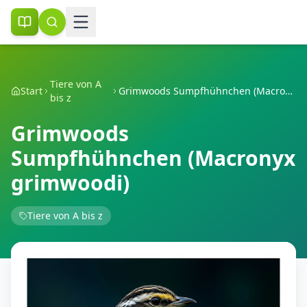
Tiere von A
Start
Grimwoods Sumpfhühnchen (Macronyx grimwoodi)
bis z
Grimwoods
Sumpfhühnchen (Macronyx
grimwoodi)
Tiere von A bis z