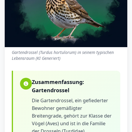
Gartendrossel (Turdus hortulorum) in seinem typischen
Lebensraum (KI Generiert)
Zusammenfassung:
Gartendrossel
Die Gartendrossel, ein gefiederter
Bewohner gemäßigter
Breitengrade, gehört zur Klasse der
Vögel (Aves) und ist in die Familie
der Drosseln (Turdidae)