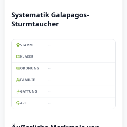
Systematik Galapagos-
Sturmtaucher
--
STAMM
--
KLASSE
--
ORDNUNG
--
FAMILIE
--
GATTUNG
--
ART