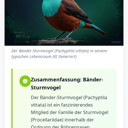
Der Bänder-Sturmvogel (Pachyptila vittata) in seinem
typischen Lebensraum (KI Generiert)
Zusammenfassung:
Bänder-
Sturmvogel
Der Bänder-Sturmvogel (Pachyptila
vittata) ist ein faszinierendes
Mitglied der Familie der Sturmvögel
(Procellariidae) innerhalb der
Ordnung der Röhrennasen