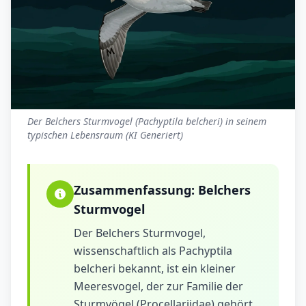
Der Belchers Sturmvogel (Pachyptila belcheri) in seinem
typischen Lebensraum (KI Generiert)
Zusammenfassung:
Belchers
Sturmvogel
Der Belchers Sturmvogel,
wissenschaftlich als Pachyptila
belcheri bekannt, ist ein kleiner
Meeresvogel, der zur Familie der
Sturmvögel (Procellariidae) gehört