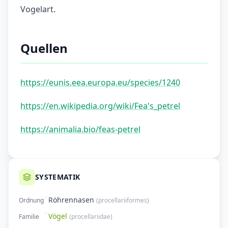
Vogelart.
Quellen
https://eunis.eea.europa.eu/species/1240
https://en.wikipedia.org/wiki/Fea's_petrel
https://animalia.bio/feas-petrel
SYSTEMATIK
Röhrennasen
Ordnung
(
procellariiformes
)
Vögel
Familie
(
procellariidae
)