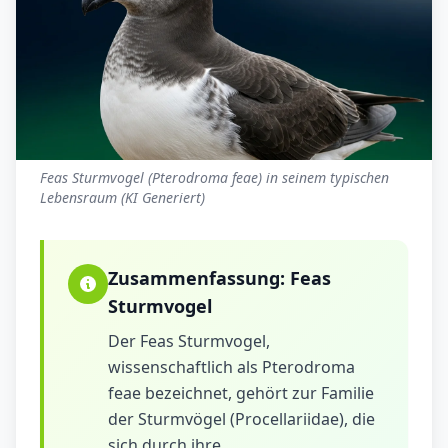
Feas Sturmvogel (Pterodroma feae) in seinem typischen
Lebensraum (KI Generiert)
Zusammenfassung:
Feas
Sturmvogel
Der Feas Sturmvogel,
wissenschaftlich als Pterodroma
feae bezeichnet, gehört zur Familie
der Sturmvögel (Procellariidae), die
sich durch ihre