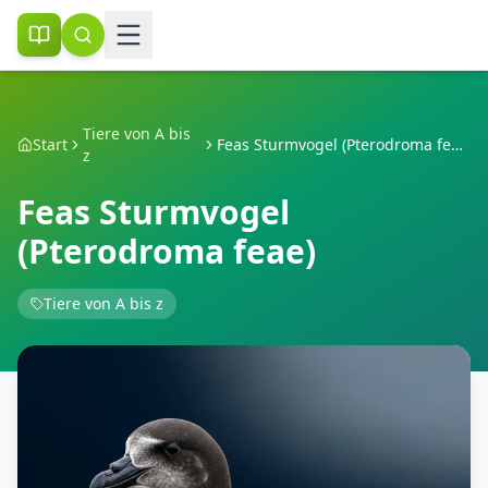
Tiere von A bis
Start
Feas Sturmvogel (Pterodroma feae)
z
Feas Sturmvogel
(Pterodroma feae)
Tiere von A bis z