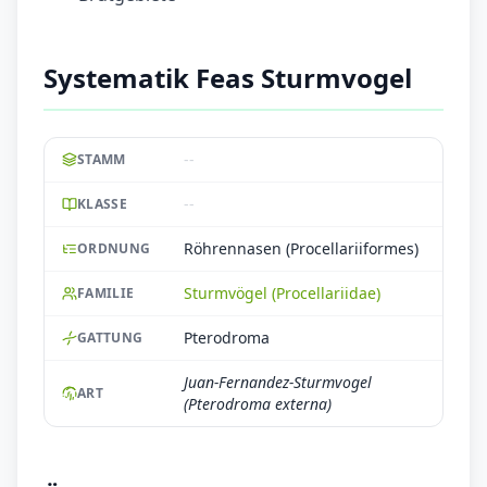
Systematik Feas Sturmvogel
--
STAMM
--
KLASSE
Röhrennasen (Procellariiformes)
ORDNUNG
Sturmvögel (Procellariidae)
FAMILIE
Pterodroma
GATTUNG
Juan-Fernandez-Sturmvogel
ART
(Pterodroma externa)