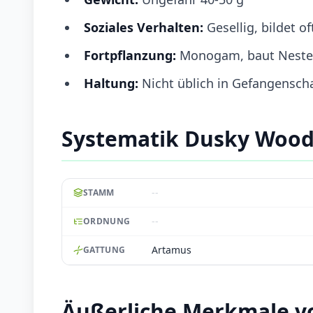
Soziales Verhalten:
Gesellig, bildet o
Fortpflanzung:
Monogam, baut Nester 
Haltung:
Nicht üblich in Gefangenscha
Systematik Dusky Woo
--
STAMM
--
ORDNUNG
Artamus
GATTUNG
Äußerliche Merkmale 