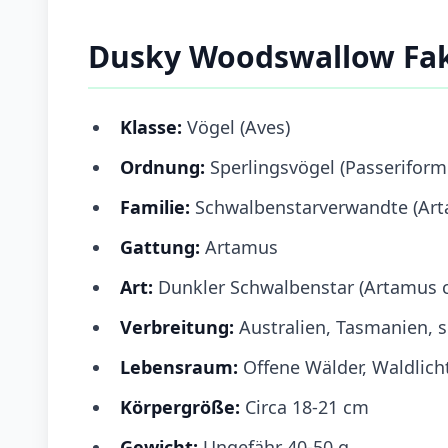
Dusky Woodswallow Fa
Klasse:
Vögel (Aves)
Ordnung:
Sperlingsvögel (Passeriform
Familie:
Schwalbenstarverwandte (Art
Gattung:
Artamus
Art:
Dunkler Schwalbenstar (Artamus 
Verbreitung:
Australien, Tasmanien, 
Lebensraum:
Offene Wälder, Waldlich
Körpergröße:
Circa 18-21 cm
Gewicht:
Ungefähr 40-50 g