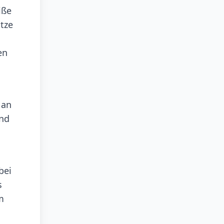
iße
tze
en
 an
und
bei
s
m