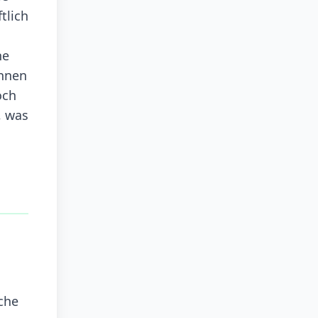
tlich
he
önnen
och
, was
che