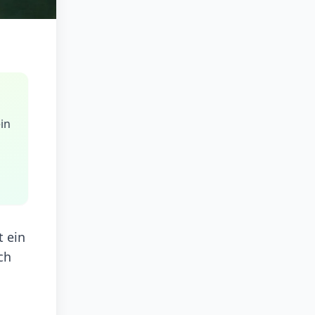
in
t ein
ch