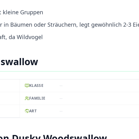
ft kleine Gruppen
in Bäumen oder Sträuchern, legt gewöhnlich 2-3 Ei
ft, da Wildvogel
dswallow
--
KLASSE
--
FAMILIE
--
ART
von Dusky Woodswallow