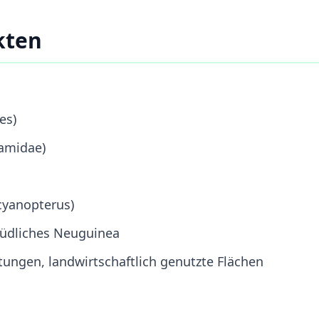
kten
es)
amidae)
cyanopterus)
südliches Neuguinea
tungen, landwirtschaftlich genutzte Flächen