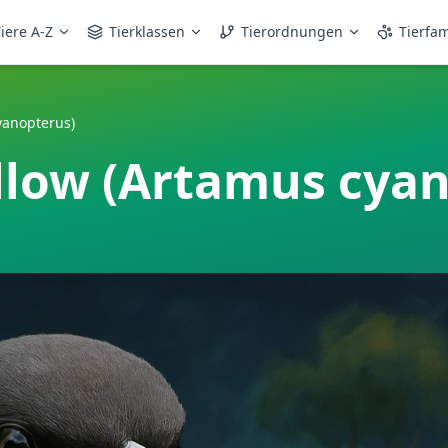
iere A-Z
Tierklassen
Tierordnungen
Tierfam
yanopterus)
low (Artamus cyan