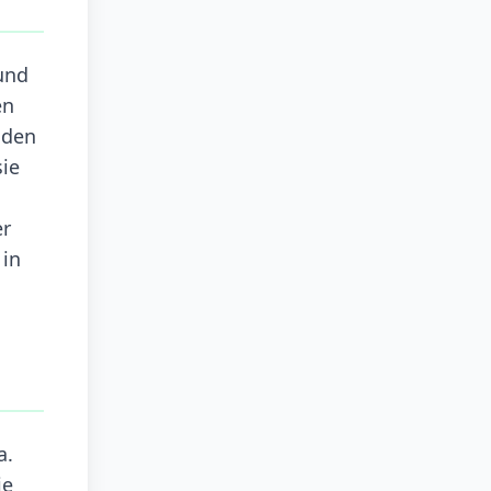
und
en
 den
sie
er
 in
a.
ie