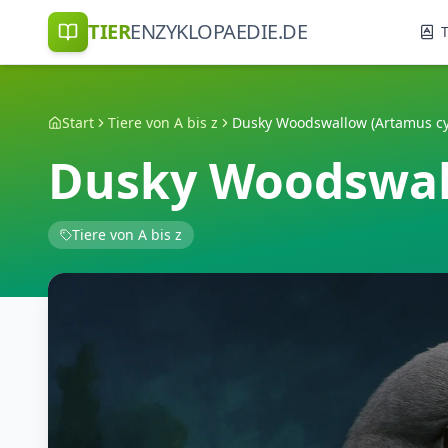
TIER
ENZYKLOPAEDIE.DE
T
Start
Tiere von A bis z
Dusky Woodswallow (Artamus c
Dusky Woodswal
Tiere von A bis z