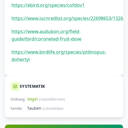
https://ebird.org/species/cofdov1
https://www.iucnredlist.org/species/22698653/13261
https://www.audubon.org/field-
guide/bird/coroneted-fruit-dove
https://www.birdlife.org/species/ptilinopus-
dohertyi
SYSTEMATIK
Vögel
Ordnung
(
columbiformes
)
Tauben
Familie
(
columbidae
)